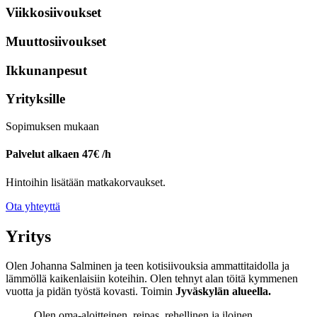
Viikko­siivoukset
Muutto­siivoukset
Ikkunan­pesut
Yrityksille
Sopimuksen mukaan
Palvelut alkaen 47€ /h
Hintoihin lisätään matkakorvaukset.
Ota yhteyttä
Yritys
Olen Johanna Salminen ja teen kotisiivouksia ammattitaidolla ja
lämmöllä kaikenlaisiin koteihin. Olen tehnyt alan töitä kymmenen
vuotta ja pidän työstä kovasti. Toimin
Jyväskylän alueella.
Olen oma-aloitteinen, reipas, rehellinen ja iloinen