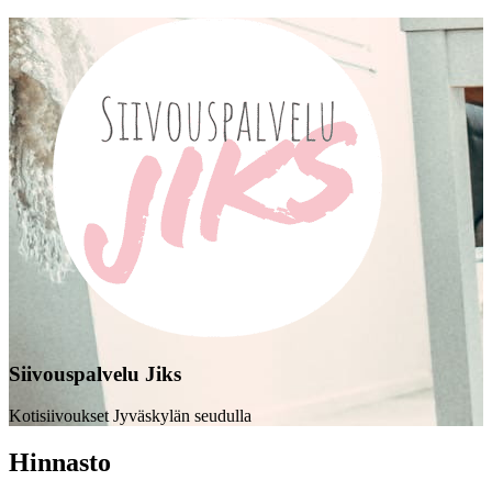
Siivous­palvelu Jiks
Kotisiivoukset Jyväskylän seudulla
Hinnasto